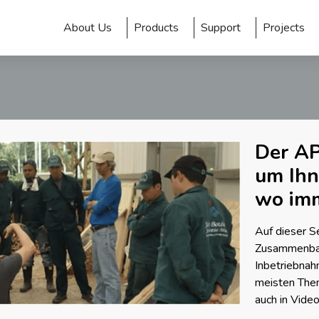
About Us
Products
Support
Projects
Der AP
um Ihn
wo imm
Auf dieser S
Zusammenbau 
Inbetriebnah
meisten Them
auch in Vide